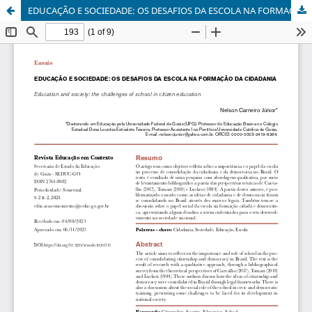
EDUCAÇÃO E SOCIEDADE: OS DESAFIOS DA ESCOLA NA FORMAÇÃO DA CIDADANIA