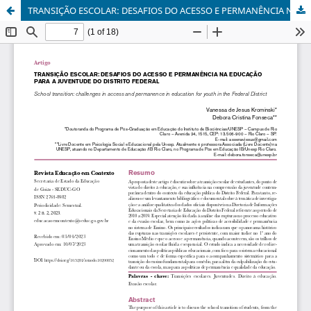
TRANSIÇÃO ESCOLAR: DESAFIOS DO ACESSO E PERMANÊNCIA NA EDUCAÇÃO PARA A JUVENTUDE DO DISTRITO FEDERAL.