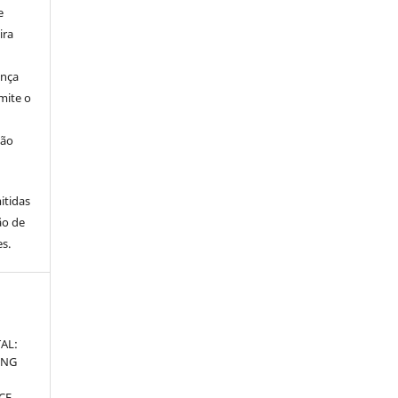
e
ira
ença
mite o
ção
itidas
ão de
s.
AL:
ING
CE