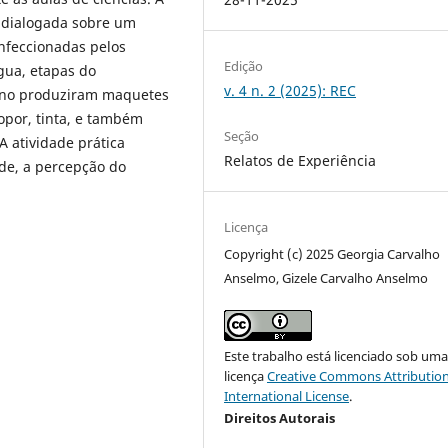
a dialogada sobre um
onfeccionadas pelos
Edição
gua, etapas do
v. 4 n. 2 (2025): REC
 ano produziram maquetes
sopor, tinta, e também
Seção
A atividade prática
Relatos de Experiência
ade, a percepção do
Licença
Copyright (c) 2025 Georgia Carvalho
Anselmo, Gizele Carvalho Anselmo
Este trabalho está licenciado sob um
licença
Creative Commons Attribution
International License
.
Direitos Autorais