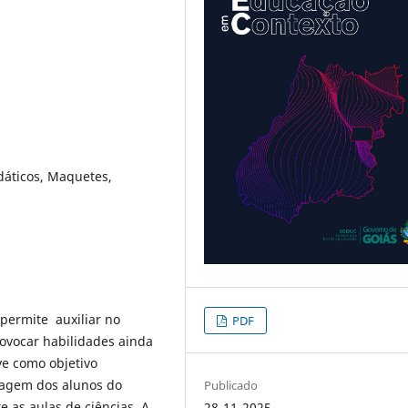
dáticos, Maquetes,
permite auxiliar no
PDF
ovocar habilidades ainda
ve como objetivo
zagem dos alunos do
Publicado
 as aulas de ciências. A
28-11-2025