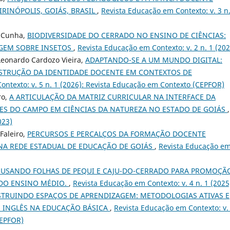
RINÓPOLIS, GOIÁS, BRASIL
,
Revista Educação em Contexto: v. 3 n.
a Cunha,
BIODIVERSIDADE DO CERRADO NO ENSINO DE CIÊNCIAS:
GEM SOBRE INSETOS
,
Revista Educação em Contexto: v. 2 n. 1 (202
 Leonardo Cardozo Vieira,
ADAPTANDO-SE A UM MUNDO DIGITAL:
STRUÇÃO DA IDENTIDADE DOCENTE EM CONTEXTOS DE
ontexto: v. 5 n. 1 (2026): Revista Educação em Contexto (CEPFOR)
ro,
A ARTICULAÇÃO DA MATRIZ CURRICULAR NA INTERFACE DA
ES DO CAMPO EM CIÊNCIAS DA NATUREZA NO ESTADO DE GOIÁS
,
023)
Faleiro,
PERCURSOS E PERCALÇOS DA FORMAÇÃO DOCENTE
A REDE ESTADUAL DE EDUCAÇÃO DE GOIÁS
,
Revista Educação e
 USANDO FOLHAS DE PEQUI E CAJU-DO-CERRADO PARA PROMOÇÃ
DO ENSINO MÉDIO.
,
Revista Educação em Contexto: v. 4 n. 1 (2025
TRUINDO ESPAÇOS DE APRENDIZAGEM: METODOLOGIAS ATIVAS E
E INGLÊS NA EDUCAÇÃO BÁSICA
,
Revista Educação em Contexto: v. 
CEPFOR)