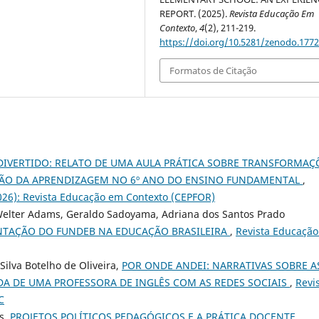
REPORT. (2025).
Revista Educação Em
Contexto
,
4
(2), 211-219.
https://doi.org/10.5281/zenodo.177
Formatos de Citação
DIVERTIDO: RELATO DE UMA AULA PRÁTICA SOBRE TRANSFORMAÇ
IÇÃO DA APRENDIZAGEM NO 6º ANO DO ENSINO FUNDAMENTAL
,
2026): Revista Educação em Contexto (CEPFOR)
Welter Adams, Geraldo Sadoyama, Adriana dos Santos Prado
NTAÇÃO DO FUNDEB NA EDUCAÇÃO BRASILEIRA
,
Revista Educaçã
Silva Botelho de Oliveira,
POR ONDE ANDEI: NARRATIVAS SOBRE A
A DE UMA PROFESSORA DE INGLÊS COM AS REDES SOCIAIS
,
Revi
C
s,
PROJETOS POLÍTICOS PEDAGÓGICOS E A PRÁTICA DOCENTE