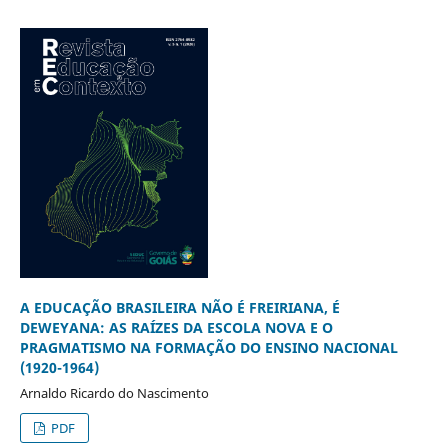
A EDUCAÇÃO BRASILEIRA NÃO É FREIRIANA, É
DEWEYANA: AS RAÍZES DA ESCOLA NOVA E O
PRAGMATISMO NA FORMAÇÃO DO ENSINO NACIONAL
(1920-1964)
Arnaldo Ricardo do Nascimento
PDF