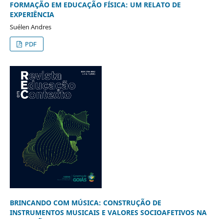
FORMAÇÃO EM EDUCAÇÃO FÍSICA: UM RELATO DE
EXPERIÊNCIA
Suélen Andres
PDF
BRINCANDO COM MÚSICA: CONSTRUÇÃO DE
INSTRUMENTOS MUSICAIS E VALORES SOCIOAFETIVOS NA