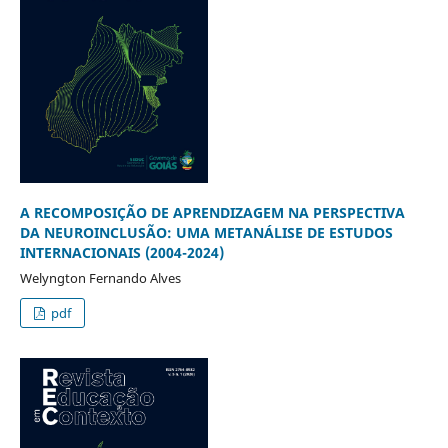
A RECOMPOSIÇÃO DE APRENDIZAGEM NA PERSPECTIVA
DA NEUROINCLUSÃO: UMA METANÁLISE DE ESTUDOS
INTERNACIONAIS (2004-2024)
Welyngton Fernando Alves
pdf